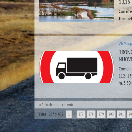
10.15
Con rife
trasmett
26 Magg
TRONC
NUOVE
Comunich
112+130 
m. 3,50 
Articoli meno recenti
Pagina 287 di 602
1
←
277
278
279
280
281
28