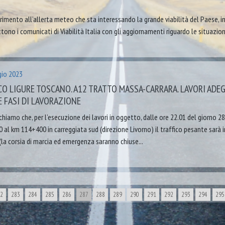
rimento all’allerta meteo che sta interessando la grande viabilità del Paese, in 
ono i comunicati di Viabilità Italia con gli aggiornamenti riguardo le situazioni
io 2023
O LIGURE TOSCANO. A12 TRATTO MASSA-CARRARA. LAVORI ADEGU
 FASI DI LAVORAZIONE
iamo che, per l’esecuzione dei lavori in oggetto, dalle ore 22.01 del giorno 2
al km 114+400 in carreggiata sud (direzione Livorno) il traffico pesante sarà i
(la corsia di marcia ed emergenza saranno chiuse...
2
283
284
285
286
287
288
289
290
291
292
293
294
295