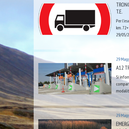
TRONC
T.E.
Per l’es
km. 72+5
29/05/2
29 Magg
A12 T
Si info
compart
modalit
29 Magg
EMERG