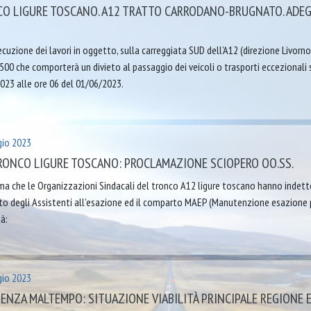
O LIGURE TOSCANO. A12 TRATTO CARRODANO-BRUGNATO. ADEG
ecuzione dei lavori in oggetto, sulla carreggiata SUD dell’A12 (direzione Livorno
00 che comporterà un divieto al passaggio dei veicoli o trasporti eccezionali su
023 alle ore 06 del 01/06/2023.
io 2023
RONCO LIGURE TOSCANO: PROCLAMAZIONE SCIOPERO OO.SS.
rma che le Organizzazioni Sindacali del tronco A12 ligure toscano hanno indetto
o degli Assistenti all’esazione ed il comparto MAEP (Manutenzione esazione p
à:
io 2023
ENZA MALTEMPO: SITUAZIONE VIABILITÀ PRINCIPALE REGIONE