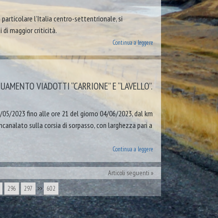
particolare l’Italia centro-settentrionale, si
 di maggior criticità.
Continua a leggere
AMENTO VIADOTTI “CARRIONE” E “LAVELLO”.
8/05/2023 fino alle ore 21 del giorno 04/06/2023, dal km
ncanalato sulla corsia di sorpasso, con larghezza pari a
Continua a leggere
Articoli seguenti
296
297
>>
602