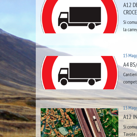
A12 D
CROCE 
Si comun
la carr
15 Magg
A4 BS
Cantier
compete
15 Magg
A12 I
Si comun
Tavole 