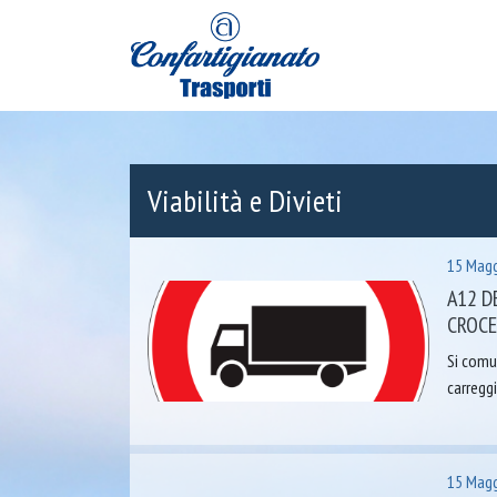
Viabilità e Divieti
15 Magg
A12 D
CROCE 
Si comun
carregg
15 Magg