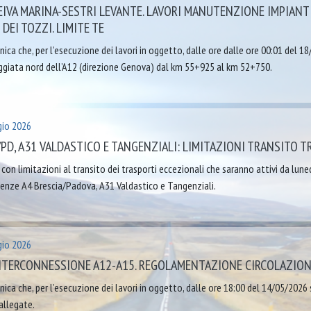
EIVA MARINA-SESTRI LEVANTE. LAVORI MANUTENZIONE IMPIANT
DEI TOZZI. LIMITE TE
ica che, per l’esecuzione dei lavori in oggetto, dalle ore dalle ore 00:01 del 18
eggiata nord dell’A12 (direzione Genova) dal km 55+925 al km 52+750.
io 2026
/PD, A31 VALDASTICO E TANGENZIALI: LIMITAZIONI TRANSITO 
i con limitazioni al transito dei trasporti eccezionali che saranno attivi da l
nze A4 Brescia/Padova, A31 Valdastico e Tangenziali.
io 2026
NTERCONNESSIONE A12-A15. REGOLAMENTAZIONE CIRCOLAZION
ica che, per l’esecuzione dei lavori in oggetto, dalle ore 18:00 del 14/05/2026 sa
allegate.