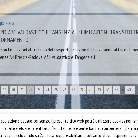
io 2026
/PD, A31 VALDASTICO E TANGENZIALI: LIMITAZIONI TRANSITO 
GIORNAMENTO
i con limitazioni al transito dei trasporti eccezionali che saranno attivi da l
nze A4 Brescia/Padova, A31 Valdastico e Tangenziali.
19
20
21
22
23
24
25
26
27
28
29
30
31
32
>>
602
Confartigianato Trasporti
quisizione del suo consenso, il presente sito web potrà utilizzare cookies non str
ori del sito web. Premere il tasto “Rifiuta” del presente banner comporterà il perm
Via S. Giovanni in Laterano, 152 | 00184 Roma
utti i cookies cliccando su “Accetta” oppure abilitarne soltanto alcuni esprimendo le