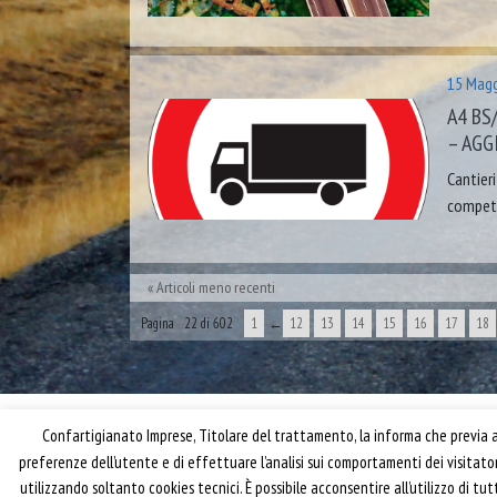
15 Magg
A4 BS
– AG
Cantier
compete
Articoli meno recenti
Pagina 22 di 602
1
←
12
13
14
15
16
17
18
Confartigianato Imprese, Titolare del trattamento, la informa che previa ac
preferenze dell’utente e di effettuare l’analisi sui comportamenti dei visitat
utilizzando soltanto cookies tecnici. È possibile acconsentire all’utilizzo di t