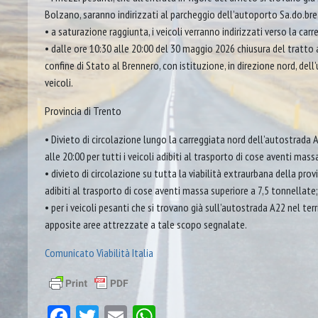
Bolzano, saranno indirizzati al parcheggio dell’autoporto Sa.do.bre.
• a saturazione raggiunta, i veicoli verranno indirizzati verso la carr
• dalle ore 10:30 alle 20:00 del 30 maggio 2026 chiusura del tratto a
confine di Stato al Brennero, con istituzione, in direzione nord, dell’
veicoli.
Provincia di Trento
• Divieto di circolazione lungo la carreggiata nord dell’autostrada A
alle 20:00 per tutti i veicoli adibiti al trasporto di cose aventi mass
• divieto di circolazione su tutta la viabilità extraurbana della provin
adibiti al trasporto di cose aventi massa superiore a 7,5 tonnellate;
• per i veicoli pesanti che si trovano già sull’autostrada A22 nel ter
apposite aree attrezzate a tale scopo segnalate.
Comunicato Viabilità Italia
Facebook
Twitter
Email
WhatsApp