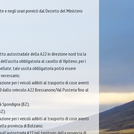
te e negli orari previsti dal Decreto del Ministero
atto autostradale della A22 in direzione nord tra la
dell’uscita obbligatoria al casello di Vipiteno, per i
nellate; tale uscita obbligatoria potrà essere
 necessario;
zione per i veicoli adibiti al trasporto di cose aventi
9 dallo svincolo A22 Bressanone/Val Pusteria fino al
tà Spondigna (BZ);
BZ);
zione per i veicoli adibiti al trasporto di cose aventi
ella provincia di Bolzano;
 sull’autostrada A22 nel territorio della provincia di