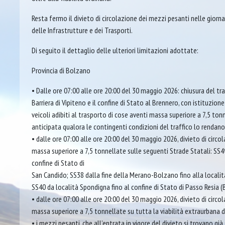
Resta fermo il divieto di circolazione dei mezzi pesanti nelle giorna
delle Infrastrutture e dei Trasporti.
Di seguito il dettaglio delle ulteriori limitazioni adottate:
Provincia di Bolzano
• Dalle ore 07:00 alle ore 20:00 del 30 maggio 2026: chiusura del tr
Barriera di Vipiteno e il confine di Stato al Brennero, con istituzione 
veicoli adibiti al trasporto di cose aventi massa superiore a 7,5 ton
anticipata qualora le contingenti condizioni del traffico lo rendano
• dalle ore 07:00 alle ore 20:00 del 30 maggio 2026, divieto di circola
massa superiore a 7,5 tonnellate sulle seguenti Strade Statali: SS4
confine di Stato di
San Candido; SS38 dalla fine della Merano-Bolzano fino alla locali
SS40 da località Spondigna fino al confine di Stato di Passo Resia (
• dalle ore 07:00 alle ore 20:00 del 30 maggio 2026, divieto di circola
massa superiore a 7,5 tonnellate su tutta la viabilità extraurbana d
• i mezzi pesanti, che all’entrata in vigore del divieto si trovano già