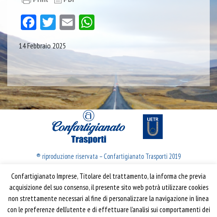
Facebook
Twitter
Email
WhatsApp
14 Febbraio 2025
® riproduzione riservata – Confartigianato Trasporti 2019
Confartigianato Imprese, Titolare del trattamento, la informa che previa
Confartigianato Trasporti
acquisizione del suo consenso, il presente sito web potrà utilizzare cookies
non strettamente necessari al fine di personalizzare la navigazione in linea
Via S. Giovanni in Laterano, 152 | 00184 Roma
con le preferenze dell’utente e di effettuare l’analisi sui comportamenti dei
T: 06 70374.275