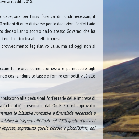
tive ai redditi 2018.
 categoria per l’insufficienza di fondi necessari, il
 milioni di euro di risorse per le deduzioni forfettarie
anto deciso l’anno scorso dallo stesso Governo, che ha
tere il carico fiscale delle imprese.
provvedimento legislativo utile, ma ad oggi non si
occare le risorse come promesso e permettere agli
ndo così a ridurre le tasse e fornire competitività alle
ribuiscono alle deduzioni forfettarie delle imprese di
ga (allegato), presentato dall’On. E. Rixi ed approvato
ntare le iniziative normative e finanziarie necessarie a
relative ai trasporti effettuati nel 2018 quelli relativi al
 imprese, soprattutto quelle piccole e piccolissime, del