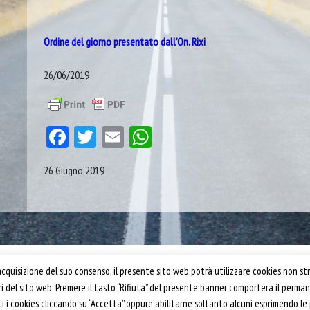
Ordine del giorno presentato dall’On. Rixi
26/06/2019
Facebook
Twitter
Email
WhatsApp
26 Giugno 2019
Confartigianato Trasporti
quisizione del suo consenso, il presente sito web potrà utilizzare cookies non str
ori del sito web. Premere il tasto “Rifiuta” del presente banner comporterà il perm
Via S. Giovanni in Laterano, 152 | 00184 Roma
utti i cookies cliccando su “Accetta” oppure abilitarne soltanto alcuni esprimendo le