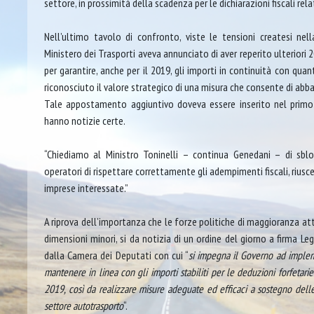
settore, in prossimità della scadenza per le dichiarazioni fiscali rela
Nell’ultimo tavolo di confronto, viste le tensioni createsi nella
Ministero dei Trasporti aveva annunciato di aver reperito ulteriori 20
per garantire, anche per il 2019, gli importi in continuità con qu
riconosciuto il valore strategico di una misura che consente di abbat
Tale appostamento aggiuntivo doveva essere inserito nel primo 
hanno notizie certe.
“Chiediamo al Ministro Toninelli – continua Genedani – di sbl
operatori di rispettare correttamente gli adempimenti fiscali, riusce
imprese interessate.”
A riprova dell’importanza che le forze politiche di maggioranza att
dimensioni minori, si da notizia di un ordine del giorno a firma Le
dalla Camera dei Deputati con cui “
si impegna il Governo ad impleme
mantenere in linea con gli importi stabiliti per le deduzioni forfetarie 
2019, così da realizzare misure adeguate ed efficaci a sostegno delle
settore autotrasporto
“.