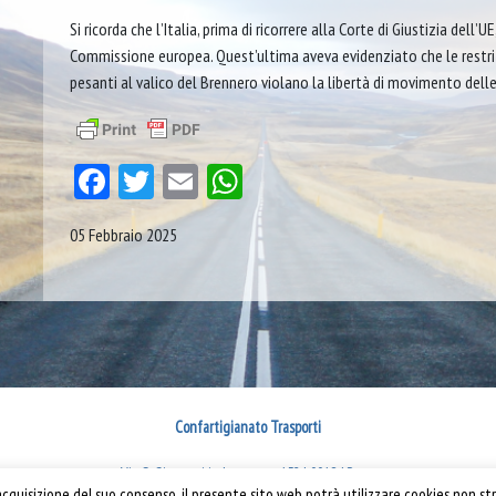
Si ricorda che l’Italia, prima di ricorrere alla Corte di Giustizia del
Commissione europea. Quest’ultima aveva evidenziato che le restriz
pesanti al valico del Brennero violano la libertà di movimento delle
Facebook
Twitter
Email
WhatsApp
05 Febbraio 2025
Confartigianato Trasporti
Via S. Giovanni in Laterano, 152 | 00184 Roma
quisizione del suo consenso, il presente sito web potrà utilizzare cookies non str