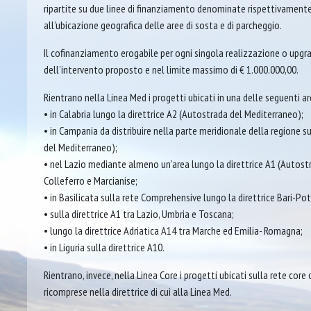
ripartite su due linee di finanziamento denominate rispettivamente “
all’ubicazione geografica delle aree di sosta e di parcheggio.
Il cofinanziamento erogabile per ogni singola realizzazione o upgr
dell’intervento proposto e nel limite massimo di € 1.000.000,00.
Rientrano nella Linea Med i progetti ubicati in una delle seguenti are
• in Calabria lungo la direttrice A2 (Autostrada del Mediterraneo);
• in Campania da distribuire nella parte meridionale della regione 
del Mediterraneo);
• nel Lazio mediante almeno un’area lungo la direttrice A1 (Autostr
Colleferro e Marcianise;
• in Basilicata sulla rete Comprehensive lungo la direttrice Bari-P
• sulla direttrice A1 tra Lazio, Umbria e Toscana;
• lungo la direttrice Adriatica A14 tra Marche ed Emilia- Romagna;
• in Liguria sulla direttrice A10.
Rientrano, invece, nella Linea Core i progetti ubicati sulla rete core
ricomprese nella direttrice di cui alla Linea Med.