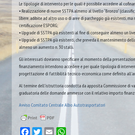
Le tipologie di intervento per le quali è possibile accedere al cofi
• Realizzazione di nuove SSTPA almeno al livello “Bronzo” (classif
libere, adibite ad altro uso o di aree di parcheggio già esistenti, ma
certificazione ESPORG;
• Upgrade di SSTPA già esistenti al fine di conseguire almeno un liv
• Upgrade di SSTPA già esistenti, che preveda il mantenimento dello
almeno un aumento n. 30 stalli.
Gli interessati dovranno specificare al momento della presentazion
finanziamento intendono accedere e per quale tipologia di interven
progettazione di fattibilità tecnico-economica come definito all’art
Al termine dell’istruttoria condotta da apposita Commissione di v
graduatoria delle domande ammesse con il relativo importo finanzi
Avviso Comitato Centrale Albo Autotrasportatori
Facebook
Twitter
Email
WhatsApp