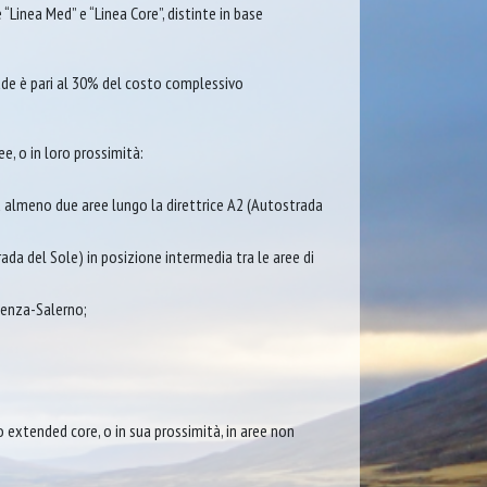
Linea Med” e “Linea Core”, distinte in base
ade è pari al 30% del costo complessivo
e, o in loro prossimità:
su almeno due aree lungo la direttrice A2 (Autostrada
ada del Sole) in posizione intermedia tra le aree di
otenza-Salerno;
 o extended core, o in sua prossimità, in aree non