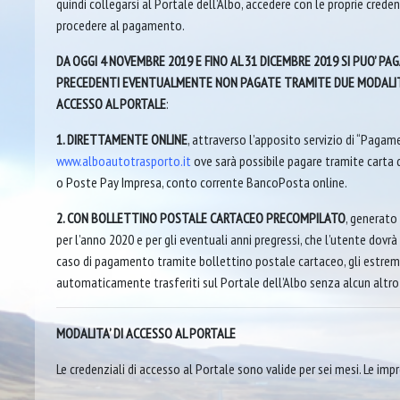
quindi collegarsi al Portale dell’Albo, accedere con le proprie credenz
procedere al pagamento.
DA OGGI 4 NOVEMBRE 2019 E FINO AL 31 DICEMBRE 2019 SI PUO’ PA
PRECEDENTI EVENTUALMENTE NON PAGATE TRAMITE DUE MODALITA
ACCESSO AL PORTALE
:
1. DIRETTAMENTE ONLINE
, attraverso l’apposito servizio di “Paga
www.alboautotrasporto.it
ove sarà possibile pagare tramite carta 
o Poste Pay Impresa, conto corrente BancoPosta online.
2. CON BOLLETTINO POSTALE CARTACEO PRECOMPILATO
, generat
per l’anno 2020 e per gli eventuali anni pregressi, che l’utente dovr
caso di pagamento tramite bollettino postale cartaceo, gli estre
automaticamente trasferiti sul Portale dell’Albo senza alcun altro 
MODALITA’ DI ACCESSO AL PORTALE
Le credenziali di accesso al Portale sono valide per sei mesi. Le impr