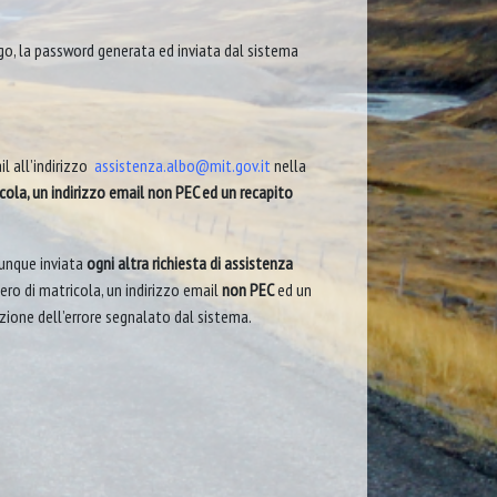
go, la password generata ed inviata dal sistema
l all’indirizzo
assistenza.albo@mit.gov.it
nella
icola, un indirizzo email non PEC ed un recapito
unque inviata
ogni altra richiesta di assistenza
mero di matricola, un indirizzo email
non PEC
ed un
zione dell’errore segnalato dal sistema.