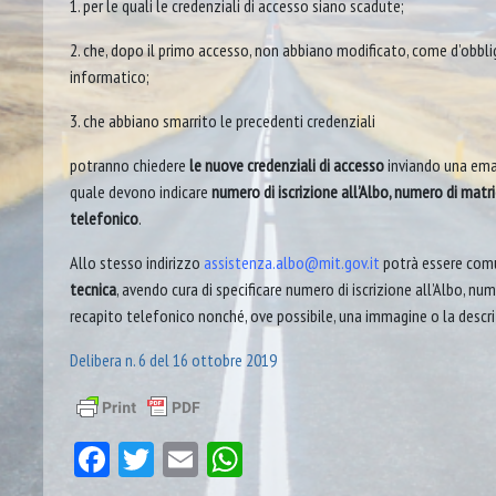
1. per le quali le credenziali di accesso siano scadute;
2. che, dopo il primo accesso, non abbiano modificato, come d’obbli
informatico;
3. che abbiano smarrito le precedenti credenziali
potranno chiedere
le nuove credenziali
di accesso
inviando una emai
quale devono indicare
numero di iscrizione all’Albo, numero di matr
telefonico
.
Allo stesso indirizzo
assistenza.albo@mit.gov.it
potrà essere com
tecnica
, avendo cura di specificare numero di iscrizione all’Albo, nu
recapito telefonico nonché, ove possibile, una immagine o la descri
Delibera n. 6 del 16 ottobre 2019
Facebook
Twitter
Email
WhatsApp