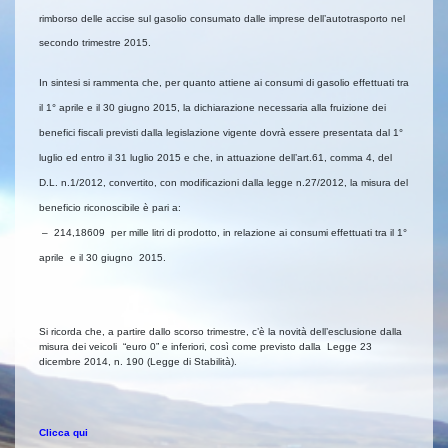
rimborso delle accise sul gasolio consumato dalle imprese dell’autotrasporto nel
secondo trimestre 2015.
In sintesi si rammenta che, per quanto attiene ai consumi di gasolio effettuati tra
il 1° aprile e il 30 giugno 2015, la dichiarazione necessaria alla fruizione dei
benefici fiscali previsti dalla legislazione vigente dovrà essere presentata dal 1°
luglio ed entro il 31 luglio 2015 e che, in attuazione dell’art.61, comma 4, del
D.L. n.1/2012, convertito, con modificazioni dalla legge n.27/2012, la misura del
beneficio riconoscibile è pari a:
–  214,18609 per mille litri di prodotto, in relazione ai consumi effettuati tra il 1°
aprile e il 30 giugno 2015.
Si ricorda che, a partire dallo scorso trimestre, c’è la novità dell’esclusione dalla
misura dei veicoli “euro 0” e inferiori, così come previsto dalla Legge 23
dicembre 2014, n. 190 (Legge di Stabilità).
Clicca qui