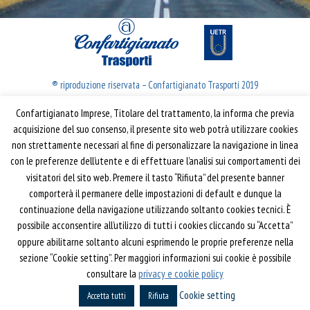
® riproduzione riservata – Confartigianato Trasporti 2019
Confartigianato Imprese, Titolare del trattamento, la informa che previa
Confartigianato Trasporti
acquisizione del suo consenso, il presente sito web potrà utilizzare cookies
non strettamente necessari al fine di personalizzare la navigazione in linea
Via S. Giovanni in Laterano, 152 | 00184 Roma
con le preferenze dell’utente e di effettuare l’analisi sui comportamenti dei
T: 06 70374.275
visitatori del sito web. Premere il tasto “Rifiuta” del presente banner
trasporti@confartigianato.it
comporterà il permanere delle impostazioni di default e dunque la
confartigianatotrasporti@pec.it
continuazione della navigazione utilizzando soltanto cookies tecnici. È
possibile acconsentire all’utilizzo di tutti i cookies cliccando su “Accetta”
oppure abilitarne soltanto alcuni esprimendo le proprie preferenze nella
Privacy e Cookie Policy
Informativa
sezione “Cookie setting”. Per maggiori informazioni sui cookie è possibile
Riferimenti
consultare la
privacy e cookie policy
Cookie setting
Powered by
Horace
Accetta tutti
Rifiuta