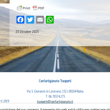
Facebook
Twitter
Email
WhatsApp
23 Ottobre 2025
Confartigianato Trasporti
Via S. Giovanni in Laterano, 152 | 00184 Roma
T: 06 70374.275
rti 2019
trasporti@confartigianato.it
confartigianatotrasporti@pec.it
quisizione del suo consenso, il presente sito web potrà utilizzare cookies non str