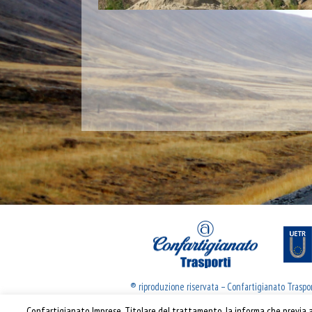
® riproduzione riservata – Confartigianato Traspo
Confartigianato Imprese, Titolare del trattamento, la informa che previa ac