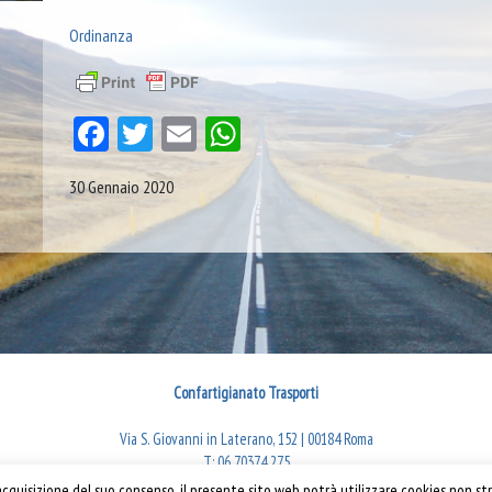
Ordinanza
Facebook
Twitter
Email
WhatsApp
30 Gennaio 2020
Confartigianato Trasporti
Via S. Giovanni in Laterano, 152 | 00184 Roma
T: 06 70374.275
rti 2019
trasporti@confartigianato.it
quisizione del suo consenso, il presente sito web potrà utilizzare cookies non str