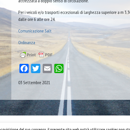
attrezzata a doppio senso di circolazione.
Per i veicoli e/o trasporti eccezionali di larghezza superiore a m 3,3
dalle ore 6 alle ore 24.
Comunicazione Salt
Ordinanza
Facebook
Twitter
Email
WhatsApp
03 Settembre 2021
Confartigianato Trasporti
quisizione del suo consenso, il presente sito web potrà utilizzare cookies non str