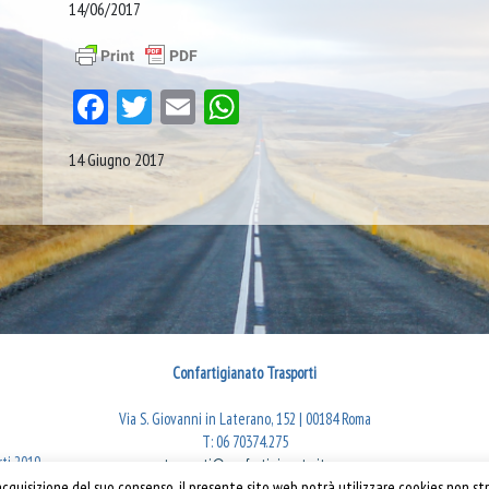
14/06/2017
Facebook
Twitter
Email
WhatsApp
14 Giugno 2017
Confartigianato Trasporti
Via S. Giovanni in Laterano, 152 | 00184 Roma
T: 06 70374.275
rti 2019
trasporti@confartigianato.it
confartigianatotrasporti@pec.it
quisizione del suo consenso, il presente sito web potrà utilizzare cookies non str