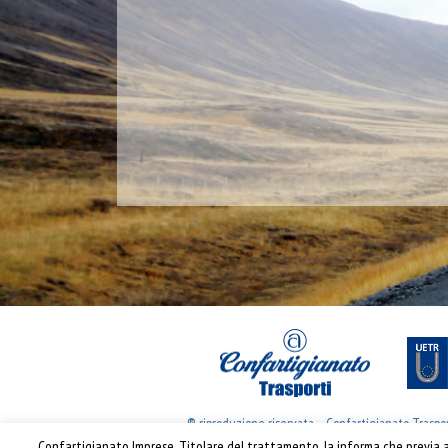
® riproduzione riservata – Confartigianato Traspo
Confartigianato Imprese, Titolare del trattamento, la informa che previa ac