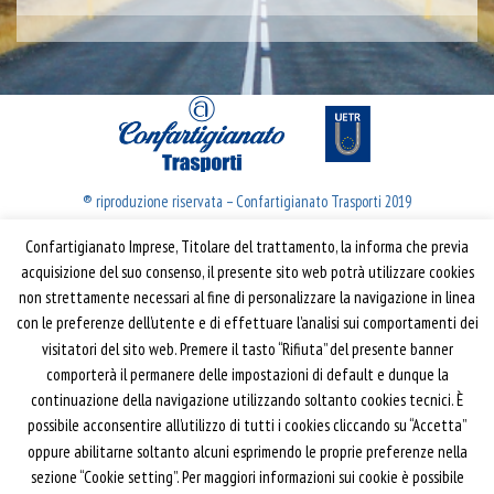
® riproduzione riservata – Confartigianato Trasporti 2019
Confartigianato Imprese, Titolare del trattamento, la informa che previa
Confartigianato Trasporti
acquisizione del suo consenso, il presente sito web potrà utilizzare cookies
non strettamente necessari al fine di personalizzare la navigazione in linea
Via S. Giovanni in Laterano, 152 | 00184 Roma
con le preferenze dell’utente e di effettuare l’analisi sui comportamenti dei
T: 06 70374.275
visitatori del sito web. Premere il tasto “Rifiuta” del presente banner
trasporti@confartigianato.it
comporterà il permanere delle impostazioni di default e dunque la
confartigianatotrasporti@pec.it
continuazione della navigazione utilizzando soltanto cookies tecnici. È
possibile acconsentire all’utilizzo di tutti i cookies cliccando su “Accetta”
oppure abilitarne soltanto alcuni esprimendo le proprie preferenze nella
Privacy e Cookie Policy
Informativa
sezione “Cookie setting”. Per maggiori informazioni sui cookie è possibile