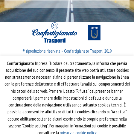
® riproduzione riservata – Confartigianato Trasporti 2019
Confartigianato Imprese, Titolare del trattamento, la informa che previa
Confartigianato Trasporti
acquisizione del suo consenso, il presente sito web potrà utilizzare cookies
non strettamente necessari al fine di personalizzare la navigazione in linea
Via S. Giovanni in Laterano, 152 | 00184 Roma
con le preferenze dell’utente e di effettuare l’analisi sui comportamenti dei
T: 06 70374.275
visitatori del sito web. Premere il tasto “Rifiuta” del presente banner
trasporti@confartigianato.it
comporterà il permanere delle impostazioni di default e dunque la
confartigianatotrasporti@pec.it
continuazione della navigazione utilizzando soltanto cookies tecnici. È
possibile acconsentire all’utilizzo di tutti i cookies cliccando su “Accetta”
oppure abilitarne soltanto alcuni esprimendo le proprie preferenze nella
Privacy e Cookie Policy
Informativa
sezione “Cookie setting”. Per maggiori informazioni sui cookie è possibile
Riferimenti
consultare la
privacy e cookie policy