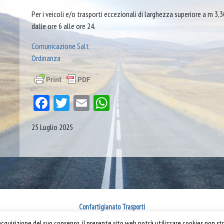
Per i veicoli e/o trasporti eccezionali di larghezza superiore a m 3,30
dalle ore 6 alle ore 24.
Comunicazione Salt
Ordinanza
Facebook
Twitter
Email
WhatsApp
25 Luglio 2025
Confartigianato Trasporti
quisizione del suo consenso, il presente sito web potrà utilizzare cookies non str