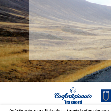
Confartigianato Imprese, Titolare del trattamento, la informa che previa ac
® riproduzione riservata – Confartigianato Traspo