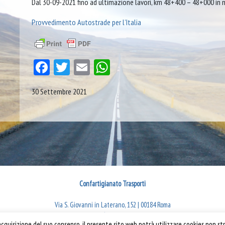
Dal 30-09-2021 fino ad ultimazione lavori, km 48+400 – 48+000 in
Provvedimento Autostrade per l’Italia
Facebook
Twitter
Email
WhatsApp
30 Settembre 2021
Confartigianato Trasporti
Via S. Giovanni in Laterano, 152 | 00184 Roma
T: 06 70374.275
quisizione del suo consenso, il presente sito web potrà utilizzare cookies non str
rti 2019