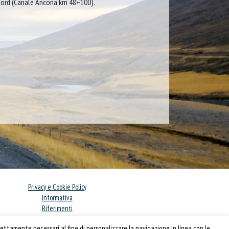
 nord (Canale Ancona km 48+100).
Privacy e Cookie Policy
Informativa
Riferimenti
Powered by
Horace
ettamente necessari al fine di personalizzare la navigazione in linea con le