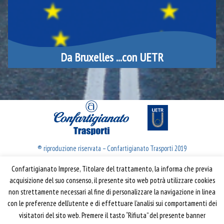
Da Bruxelles ...con UETR
® riproduzione riservata – Confartigianato Trasporti 2019
Confartigianato Imprese, Titolare del trattamento, la informa che previa
Confartigianato Trasporti
acquisizione del suo consenso, il presente sito web potrà utilizzare cookies
non strettamente necessari al fine di personalizzare la navigazione in linea
Via S. Giovanni in Laterano, 152 | 00184 Roma
con le preferenze dell’utente e di effettuare l’analisi sui comportamenti dei
T: 06 70374.275
visitatori del sito web. Premere il tasto “Rifiuta” del presente banner
trasporti@confartigianato.it